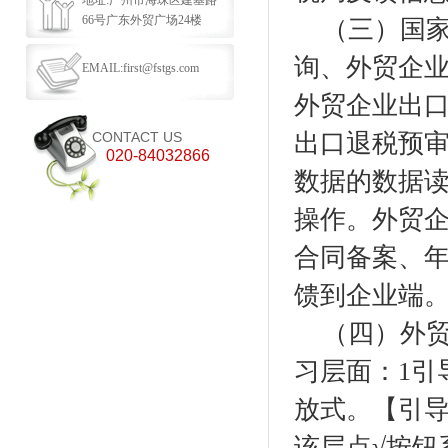
地址:广州市海珠区建基路
66号广东外贸广场24楼
（三）
国
询、外贸企
EMAIL:first@fstgs.com
外贸企业出
CONTACT US
出口退税预
020-84032866
数据的
数据
操作。外贸
合同备案、
馈到企业端
（四）外
习层面：
1引
放式。【引
该层点√按钮