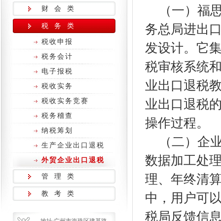
（一）福
财 会 类
税 务 类
务总局进出
税收申报
发设计。它
税务会计
税审核系统
电子报税
业出口退税
税收实务
税收实务竞赛
业出口退税
税务稽查
操作过程。
纳税筹划
（二）
企
生产企业出口退税
数据加工处
外贸企业出口退税
管 理 类
理、年终清
教 考 类
中，用户可
税局反馈信