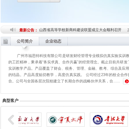
山西省高等学校新商科建设联盟成立大会顺利召开
最新公告：
2020“福思特杯”全国大学生审计精英挑战赛圆满落幕
公司简介
企业动态
2020年安徽省“福思特杯”大学生财会技能创新大赛圆满
2020年陕西省第五届“福思特杯”财税技能竞赛暨“新
广州市福思特科技有限公司是研发财经管理专业模拟仿真实验实训教
的工匠精神，秉承着“务实求真、合作共赢”的经营理念。截止目前共研发
2019年第二届“福思特杯”全国大学生审计精英挑战赛
实训教学产品。产品覆盖了财会、税务、管理、金融、教考、综合及应
2019年首届江西省“福思特杯”大学生审计技能大赛、
的结晶。产品高度贴切教学，高度仿真实践。 公司经过23年的校企合作探
2019年“福思特杯”全国民办高校财税技能大赛圆满举办
合。公司与全国各层次院校建立了长期合作的战略伙伴关系，合......
关于民办高校财税技能竞赛学生抽取的通知
2019-04
第二届内蒙古自治区“福思特杯”大学生财税职业技能竞
典型客户
2018第二届广东省管理会计师协会“福思特杯”大学生
2018年首届“福思特杯”全国高等职业院校审计技能竞
陕西省第三届“福思特杯”大学生会计税务应用技能竞赛
2018年山东省第二届“福思特杯”大学生会计税务技能
会
2018-11-06