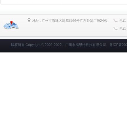
第二届全国大学生“福思特杯”资产评估知识竞赛圆满成
第二届“能源杯”全国大学生财会技能挑战赛成功举办
地址 :
广州市海珠区建基路66号广东外贸广场24楼
电话 
首届内蒙古自治区“福思特杯”大学生财税职业技能竞赛
电话 
首届"能源杯"全国大学生财会技能挑战赛圆满落幕
2
2017 年全国中等职业学校财经类专业“创新杯”教师
版权所有 Copyright
©
2001-2022
广州市福思特科技有限公司
粤ICP备202
2017-05-05